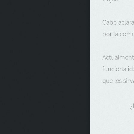
Cabe aclar
por la comu
Actualment
funcionali
que les sirv
¿