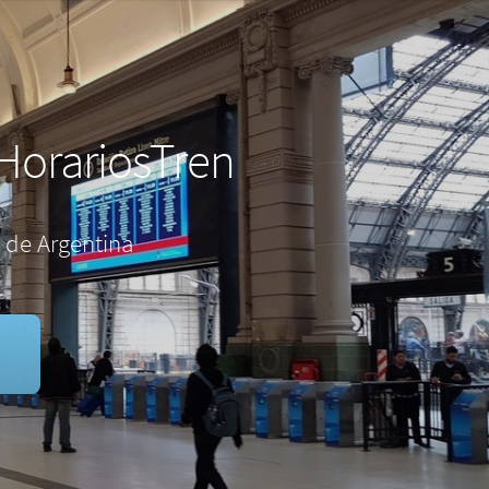
HorariosTren
 de Argentina