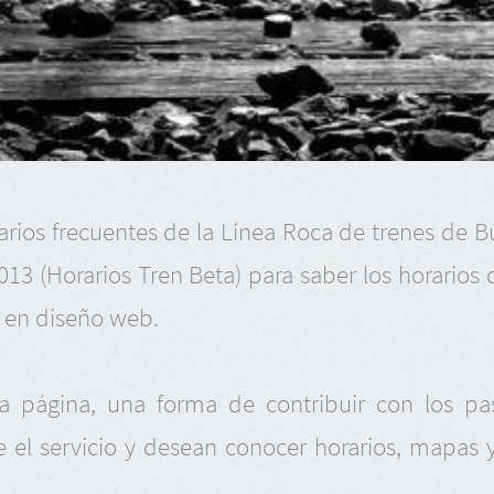
rios frecuentes de la Línea Roca de trenes de 
013 (Horarios Tren Beta) para saber los horarios
 en diseño web.
a página, una forma de contribuir con los pasa
 el servicio y desean conocer horarios, mapas y