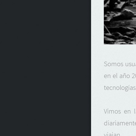
Somos usua
en el año 2
tecnologías
Vimos en l
diariamente
viajan.