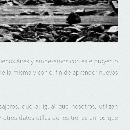
Buenos Aires y empezamos con este proyecto
 de la misma y con el fin de aprender nuevas
jeros, que al igual que nosotros, utilizan
 otros datos útiles de los trenes en los que