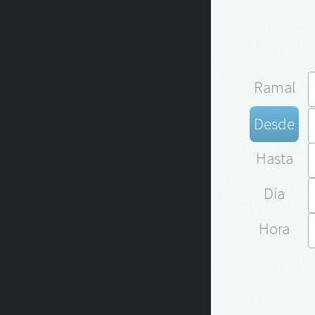
Ramal
Desde
Hasta
Día
Hora