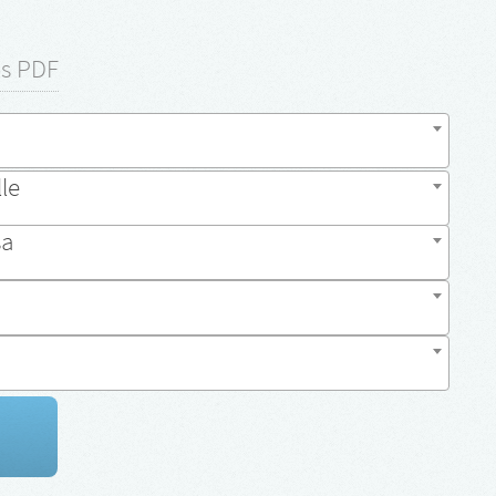
os PDF
lle
sa