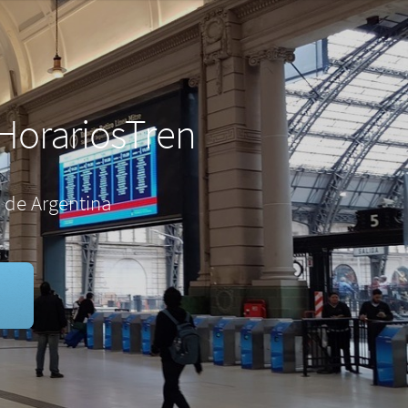
HorariosTren
 de Argentina