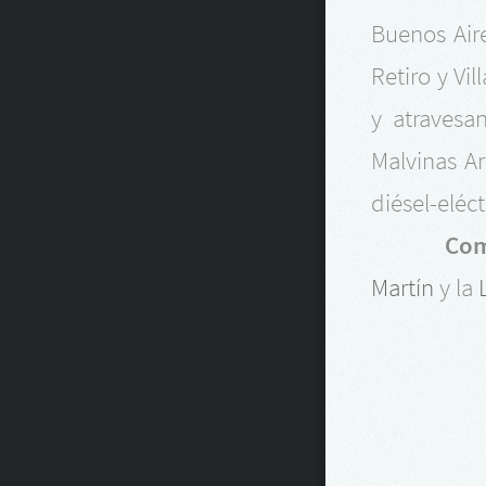
Buenos Aire
Retiro y Vi
y atravesan
Malvinas Ar
diésel-eléc
Com
Martín
y la